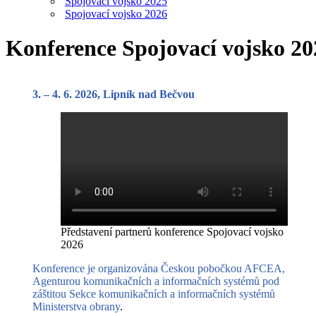
Spojovací vojsko 2025
Spojovací vojsko 2026
Konference Spojovací vojsko 20
3. – 4. 6. 2026, Lipník nad Bečvou
Představení partnerů konference Spojovací vojsko
2026
Konference je organizována Českou pobočkou AFCEA,
Agenturou komunikačních a informačních systémů pod
záštitou Sekce komunikačních a informačních systémů
Ministerstva obrany
.