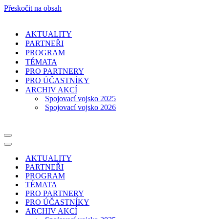
Přeskočit na obsah
AKTUALITY
PARTNEŘI
PROGRAM
TÉMATA
PRO PARTNERY
PRO ÚČASTNÍKY
ARCHIV AKCÍ
Spojovací vojsko 2025
Spojovací vojsko 2026
Navigační
menu
Navigační
menu
AKTUALITY
PARTNEŘI
PROGRAM
TÉMATA
PRO PARTNERY
PRO ÚČASTNÍKY
ARCHIV AKCÍ